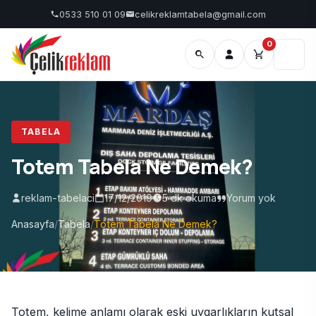
İçeriğe geç
0533 510 01 09
celikreklamtabela@gmail.com
0
TABELA
Totem Tabela Ne Demek?
reklam-tabelaci
17/12/2019
5 dk okuma
Yorum yok
Anasayfa
/
Tabela
/
Totem Tabela Ne Demek?
Totem, kelime anlamı olarak eski uygarlıkların kutsal