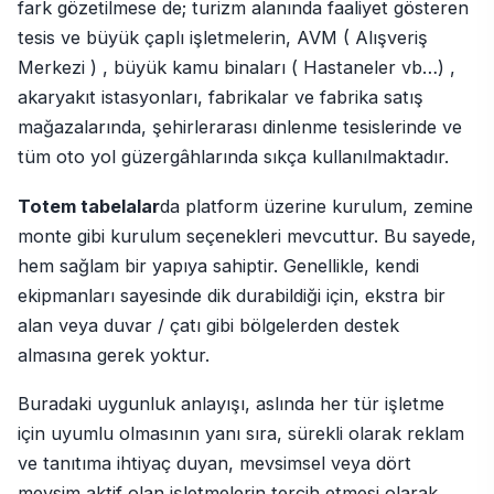
fark gözetilmese de; turizm alanında faaliyet gösteren
tesis ve büyük çaplı işletmelerin, AVM ( Alışveriş
Merkezi ) , büyük kamu binaları ( Hastaneler vb…) ,
akaryakıt istasyonları, fabrikalar ve fabrika satış
mağazalarında, şehirlerarası dinlenme tesislerinde ve
tüm oto yol güzergâhlarında sıkça kullanılmaktadır.
Totem tabelalar
da platform üzerine kurulum, zemine
monte gibi kurulum seçenekleri mevcuttur. Bu sayede,
hem sağlam bir yapıya sahiptir. Genellikle, kendi
ekipmanları sayesinde dik durabildiği için, ekstra bir
alan veya duvar / çatı gibi bölgelerden destek
almasına gerek yoktur.
Buradaki uygunluk anlayışı, aslında her tür işletme
için uyumlu olmasının yanı sıra, sürekli olarak reklam
ve tanıtıma ihtiyaç duyan, mevsimsel veya dört
mevsim aktif olan işletmelerin tercih etmesi olarak