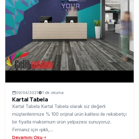
09/04/2021
1 dk okuma
Kartal Tabela
Kartal Tabela Kartal Tabela olarak siz değerli
müşterilerimize % 100 orijinal ürün kalitesi ile rekabetçi
bir fiyatla maksimum ürün yelpazesi sunuyoruz.
Firmanız için ışıklı,…
Devamını Oku