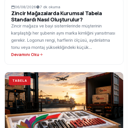
TABELA
06/08/2026
7 dk okuma
Zincir Mağazalarda Kurumsal Tabela
Standardı Nasıl Oluşturulur?
Zincir mağaza ve bayi sistemlerinde müşterinin
karşılaştığı her şubenin aynı marka kimliğini yansıtması
gerekir. Logonun rengi, harflerin ölçüsü, aydınlatma
tonu veya montaj yüksekliğindeki küçük…
Devamını Oku
TABELA