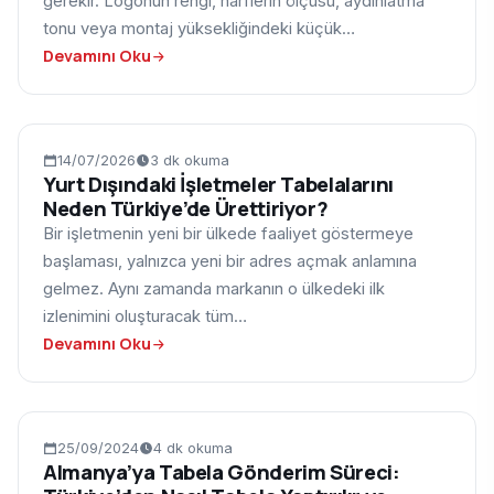
gerekir. Logonun rengi, harflerin ölçüsü, aydınlatma
tonu veya montaj yüksekliğindeki küçük…
Devamını Oku
TABELA
14/07/2026
3 dk okuma
Yurt Dışındaki İşletmeler Tabelalarını
Neden Türkiye’de Ürettiriyor?
Bir işletmenin yeni bir ülkede faaliyet göstermeye
başlaması, yalnızca yeni bir adres açmak anlamına
gelmez. Aynı zamanda markanın o ülkedeki ilk
izlenimini oluşturacak tüm…
Devamını Oku
BLOG
25/09/2024
4 dk okuma
Almanya’ya Tabela Gönderim Süreci: